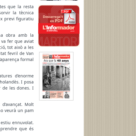
tes que la resta
orvir la tècnica
x previ figuratiu
na obra amb la
ó va fer que aviat
ió, tot això a les
itat fevril de Van
’aparença formal
vatures d’enorme
’holandès. I posa
r de les dones. I
 d’avançat. Molt
 no veurà un pam
 estiu ennuvolat.
omprendre que és