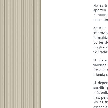
No es tr
aporten.
puntillis
tot en un
Aquesta
improvisa
formalitz
portes de
Gogh és 
figurada.
El malag
validesa 
fre a la
triomfa 
Si depen
sacrific
més enll
nas, per
No es tr
essencia