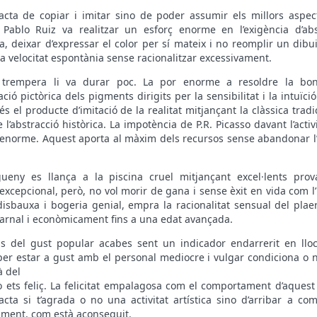
acta de copiar i imitar sino de poder assumir els millors aspec
 Pablo Ruiz va realitzar un esforç enorme en l’exigència d’abs
ta, deixar d’expressar el color per sí mateix i no reomplir un dibui
a velocitat espontània sense racionalitzar excessivament.
 trempera li va durar poc. La por enorme a resoldre la bo
ció pictòrica dels pigments dirigits per la sensibilitat i la intuïci
és el producte d’imitació de la realitat mitjançant la clàssica tradic
 l’abstracció històrica. La impotència de P.R. Picasso davant l’activ
enorme. Aquest aporta al màxim dels recursos sense abandonar l
ueny es llança a la piscina cruel mitjançant excel·lents pro
excepcional, però, no vol morir de gana i sense èxit en vida com l
 disbauxa i bogeria genial, empra la racionalitat sensual del plae
carnal i econòmicament fins a una edat avançada.
s del gust popular acabes sent un indicador endarrerit en lloc
i per estar a gust amb el personal mediocre i vulgar condiciona o
à del
ò ets feliç. La felicitat empalagosa com el comportament d’aquest
acta si t’agrada o no una activitat artística sino d’arribar a c
lment, com està aconseguit.