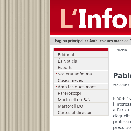
Pàgina principal
>>
Amb les dues mans
>>
Noticia
Editorial
És Noticia
Esports
Pabl
Societat anònima
Coses meves
28/09/2011
Amb les dues mans
Pareroscopi
Fins el 
Martorell en B/N
i interes
Martorell DO
a París i
Cartes al director
d’aquell
professor
precurso