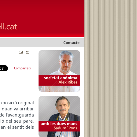
Contacte
Comparteix
xposició original
e quan va arribar
 de l’avantguarda
ió del seu pare,
en el sentit dels